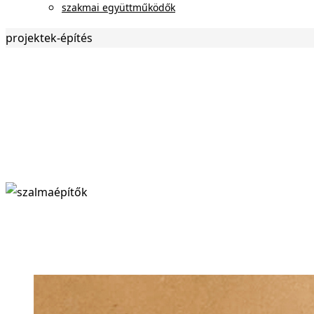
szakmai együttműködők
Otthon
projektek-építés