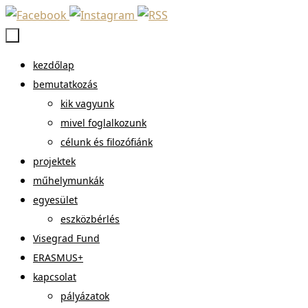
Megszakítás
Megszakítás
kezdőlap
bemutatkozás
kik vagyunk
mivel foglalkozunk
célunk és filozófiánk
projektek
műhelymunkák
egyesület
eszközbérlés
Visegrad Fund
ERASMUS+
kapcsolat
pályázatok