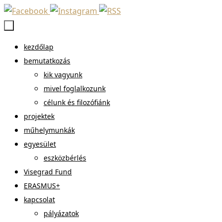
Megszakítás
Megszakítás
kezdőlap
bemutatkozás
kik vagyunk
mivel foglalkozunk
célunk és filozófiánk
projektek
műhelymunkák
egyesület
eszközbérlés
Visegrad Fund
ERASMUS+
kapcsolat
pályázatok