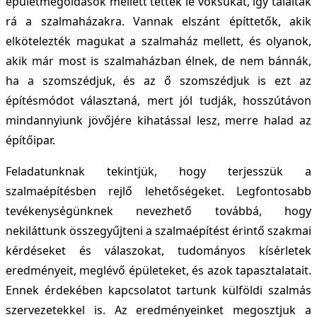
épületmegoldások mellett tették le voksukat, így találtak
rá a szalmaházakra. Vannak elszánt építtetők, akik
elkötelezték magukat a szalmaház mellett, és olyanok,
akik már most is szalmaházban élnek, de nem bánnák,
ha a szomszédjuk, és az ő szomszédjuk is ezt az
építésmódot választaná, mert jól tudják, hosszútávon
mindannyiunk jövőjére kihatással lesz, merre halad az
építőipar.
Feladatunknak tekintjük, hogy terjesszük a
szalmaépítésben rejlő lehetőségeket. Legfontosabb
tevékenységünknek nevezhető továbbá, hogy
nekiláttunk összegyűjteni a szalmaépítést érintő szakmai
kérdéseket és válaszokat, tudományos kísérletek
eredményeit, meglévő épületeket, és azok tapasztalatait.
Ennek érdekében kapcsolatot tartunk külföldi szalmás
szervezetekkel is. Az eredményeinket megosztjuk a