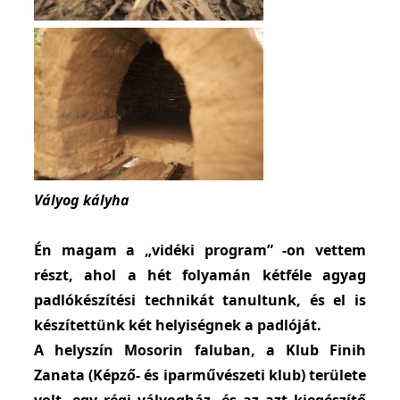
Vályog kályha
Én magam a „vidéki program” -on vettem
részt, ahol a hét folyamán kétféle agyag
padlókészítési technikát tanultunk, és el is
készítettünk két helyiségnek a padlóját.
A helyszín Mosorin faluban, a Klub Finih
Zanata (Képző- és iparművészeti klub) területe