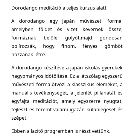
Dorodango meditáció a teljes kurzus alatt
A dorodango egy japán művészeti forma,
amelyben földet és vizet kevernek össze,
formáznak belőle golyót,majd gondosan
polírozzák, hogy finom, fényes gömböt
hozzanak létre.
A dorodango készítése a japán iskolás gyerekek
hagyományos időtöltése. Ez a látszólag egyszerű
művészeti forma ötvözi a klasszikus elemeket, a
manuális tevékenységet, a jelenlét pillanatát és
egyfajta meditációt, amely egyszerre nyugtat,
fejleszt és teremt valami igazán különlegeset és
szépet.
Ebben a lazítő programban is részt vettünk.