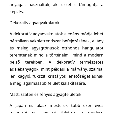
anyagait használtuk, aki ezzel is támogatja a
képzés.
Dekoratív agyagvakolatok
A dekoratív agyagvakolatok elegáns módja lehet
bármilyen vakolatrendszer befejezésének, a lágy
és meleg agyagtónusok otthonos hangulatot
teremtenek mind a történelmi, mind a modern
belső terekben. A dekoratív természetes
adalékanyagok, mint például a márvány, szalma,
len, kagyló, fukszit, kristályok lehetőséget adnak
a még izgalmasabb felület kialakítására.
Matt, szatén és fényes agyagfelületek
A japán és olasz mesterek több ezer éves
technikái és anyagai ihlették a modern