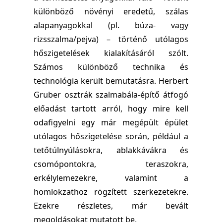
különböző növényi eredetű, szálas
alapanyagokkal (pl. búza- vagy
rizsszalma/pejva) – történő utólagos
hőszigetelések kialakításáról szólt.
Számos különböző technika és
technológia került bemutatásra. Herbert
Gruber osztrák szalmabála-építő átfogó
előadást tartott arról, hogy mire kell
odafigyelni egy már megépült épület
utólagos hőszigetelése során, például a
tetőtúlnyúlásokra, ablakkávákra és
csomópontokra, teraszokra,
erkélylemezekre, valamint a
homlokzathoz rögzített szerkezetekre.
Ezekre részletes, már bevált
megoldásokat mutatott be.