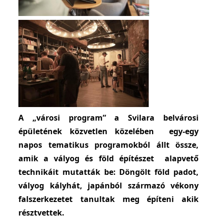
A „városi program” a Svilara belvárosi
épületének közvetlen közelében egy-egy
napos tematikus programokból állt össze,
amik a vályog és föld építészet alapvető
technikáit mutatták be: Döngölt föld padot,
vályog kályhát, japánból származó vékony
falszerkezetet tanultak meg építeni akik
résztvettek.