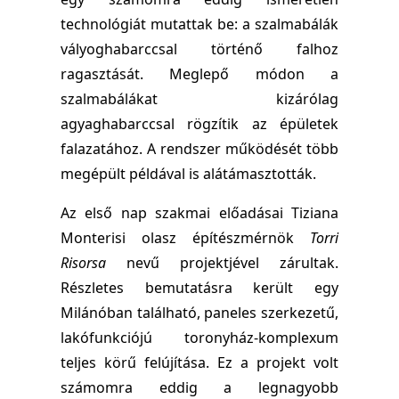
technológiát mutattak be: a szalmabálák
vályoghabarccsal történő falhoz
ragasztását. Meglepő módon a
szalmabálákat kizárólag
agyaghabarccsal rögzítik az épületek
falazatához. A rendszer működését több
megépült példával is alátámasztották.
Az első nap szakmai előadásai Tiziana
Monterisi olasz építészmérnök
Torri
Risorsa
nevű projektjével zárultak.
Részletes bemutatásra került egy
Milánóban található, paneles szerkezetű,
lakófunkciójú toronyház-komplexum
teljes körű felújítása. Ez a projekt volt
számomra eddig a legnagyobb