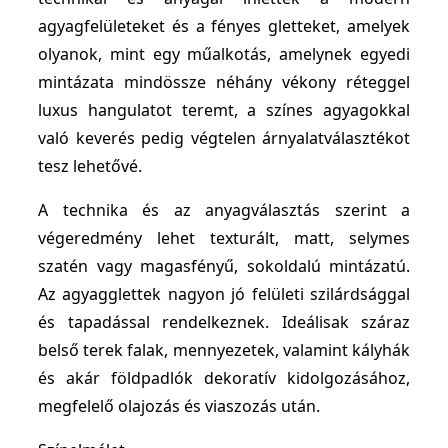
agyagfelületeket és a fényes gletteket, amelyek
olyanok, mint egy műalkotás, amelynek egyedi
mintázata mindössze néhány vékony réteggel
luxus hangulatot teremt, a színes agyagokkal
való keverés pedig végtelen árnyalatválasztékot
tesz lehetővé.
A technika és az anyagválasztás szerint a
végeredmény lehet texturált, matt, selymes
szatén vagy magasfényű, sokoldalú mintázatú.
Az agyagglettek nagyon jó felületi szilárdsággal
és tapadással rendelkeznek. Ideálisak száraz
belső terek falak, mennyezetek, valamint kályhák
és akár földpadlók dekoratív kidolgozásához,
megfelelő olajozás és viaszozás után.