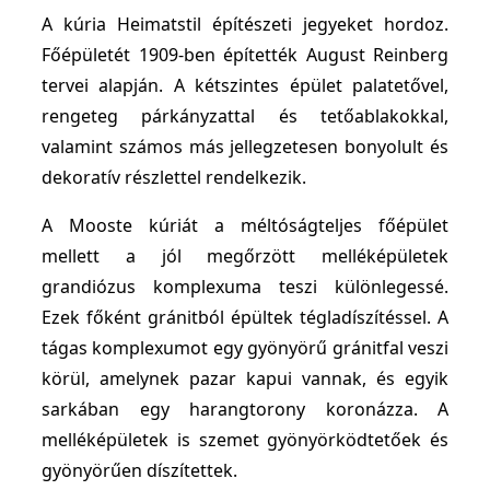
A kúria Heimatstil építészeti jegyeket hordoz.
Főépületét 1909-ben építették August Reinberg
tervei alapján. A kétszintes épület palatetővel,
rengeteg párkányzattal és tetőablakokkal,
valamint számos más jellegzetesen bonyolult és
dekoratív részlettel rendelkezik.
A Mooste kúriát a méltóságteljes főépület
mellett a jól megőrzött melléképületek
grandiózus komplexuma teszi különlegessé.
Ezek főként gránitból épültek tégladíszítéssel. A
tágas komplexumot egy gyönyörű gránitfal veszi
körül, amelynek pazar kapui vannak, és egyik
sarkában egy harangtorony koronázza. A
melléképületek is szemet gyönyörködtetőek és
gyönyörűen díszítettek.