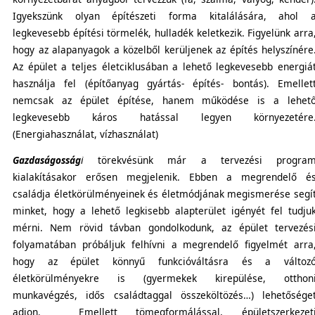
Igyekszünk olyan építészeti forma kitalálására, ahol 
legkevesebb építési törmelék, hulladék keletkezik. Figyelünk arra
hogy az alapanyagok a közelből kerüljenek az építés helyszínére
Az épület a teljes életciklusában a lehető legkevesebb energiá
használja fel (építőanyag gyártás- építés- bontás). Emellet
nemcsak az épület építése, hanem működése is a lehet
legkevesebb káros hatással legyen környezetére
(Energiahasználat, vízhasználat)
Gazdaságosság
i
törekvésünk már a tervezési progra
kialakításakor erősen megjelenik. Ebben a megrendelő é
családja életkörülményeinek és életmódjának megismerése segí
minket, hogy a lehető legkisebb alapterület igényét fel tudju
mérni. Nem rövid távban gondolkodunk, az épület tervezés
folyamatában próbáljuk felhívni a megrendelő figyelmét arra
hogy az épület könnyű funkcióváltásra és a változ
életkörülményekre is (gyermekek kirepülése, otthon
munkavégzés, idős családtaggal összeköltözés…) lehetősége
adjon. Emellett tömegformálással, épületszerkezet