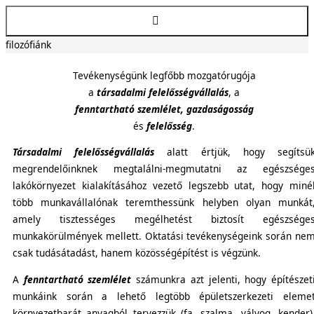
Megszakítás
Otthon
filozófiánk
Tevékenységünk legfőbb mozgatórugója
a
társadalmi felelősségvállalás
, a
fenntartható szemlélet, gazdaságosság
és
felelősség
.
Társadalmi felelősségvállalás
alatt értjük, hogy segítsü
megrendelőinknek megtalálni-megmutatni az egészsége
lakókörnyezet kialakításához vezető legszebb utat, hogy miné
több munkavállalónak teremthessünk helyben olyan munkát
amely tisztességes megélhetést biztosít egészsége
munkakörülmények mellett. Oktatási tevékenységeink során ne
csak tudásátadást, hanem közösségépítést is végzünk.
A
fenntartható szemlélet
számunkra azt jelenti, hogy építészet
munkáink során a lehető legtöbb épületszerkezeti eleme
környezetbarát anyagból tervezzük (fa, szalma, vályog, kender)