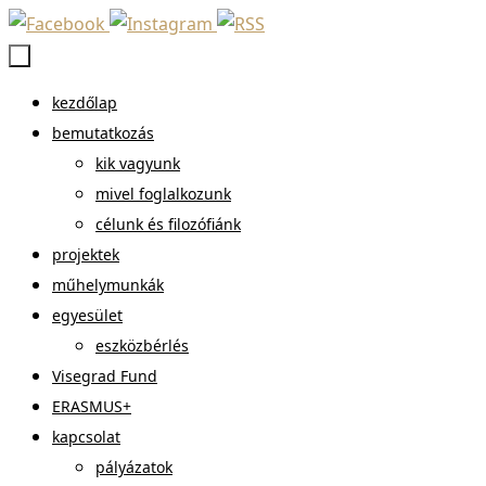
Megszakítás
Megszakítás
kezdőlap
bemutatkozás
kik vagyunk
mivel foglalkozunk
célunk és filozófiánk
projektek
műhelymunkák
egyesület
eszközbérlés
Visegrad Fund
ERASMUS+
kapcsolat
pályázatok