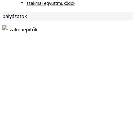
szakmai együttműködők
Otthon
pályázatok