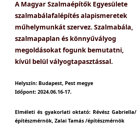
A Magyar Szalmaépítők Egyesülete
szalmabálafalépítés alapismeretek
műhelymunkát szervez. Szalmabála,
szalmapaplan és könnyűvályog
megoldásokat fogunk bemutatni,
kívül belül vályogtapasztással.
Helyszín:
Budapest, Pest megye
Időpont:
2024.06.16-17.
Elméleti és gyakorlati oktató:
Révész Gabriella/
építészmérnök, Zalai Tamás /építészmérnök