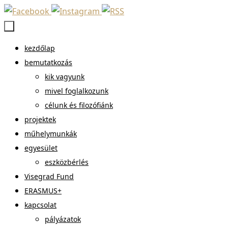
Megszakítás
Megszakítás
kezdőlap
bemutatkozás
kik vagyunk
mivel foglalkozunk
célunk és filozófiánk
projektek
műhelymunkák
egyesület
eszközbérlés
Visegrad Fund
ERASMUS+
kapcsolat
pályázatok