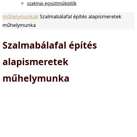
szakmai együttműködők
Otthon
műhelymunkák
Szalmabálafal építés alapismeretek
műhelymunka
Szalmabálafal építés
alapismeretek
műhelymunka