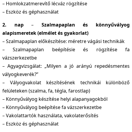
– Homlokzatmerevítő lécváz rögzítése
– Eszköz és géphasználat
2. nap
–
Szalmapaplan és könnyűvályog
alapismeretek (elmélet és gyakorlat)
– Szalmapaplan előkészítése: méretre vágási technikák
– Szalmapaplan beépítésie és rögzítése fa
vázszerkezetbe
– Agyagvizsgálat: „Milyen a jó arányú repedésmentes
vályogkeverék?”
– Vályogvakolat készítésének technikái különböző
felületeken (szalma, fa, tégla, farostlap)
– Könnyűvályog készítése helyi alapanyagokból
– Könnyűvályog beépítése fa vázszerkezetbe
– Vakolattartók használata, vakolaterősítés
– Eszköz és géphasználat